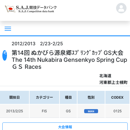
2012/2013 2/23-2/25
第14回 ぬかびら源泉郷ｽﾌﾟﾘﾝｸﾞｶｯﾌﾟGS大会
The 14th Nukabira Gensenkyo Spring Cup
ＧＳ Races
北海道
河東郡上士幌町
競技日
カテゴリー
種目
性別
CODEX
2013/2/25
FIS
GS
0125
MAN
大会情報