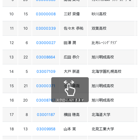
10
15
03000008
三好 奨偉
砂川高校
11
10
03000339
佐々木 恭祐
双葉高校
12
6
03000027
田澤 潤
比布ﾚｰｼﾝｸﾞｸﾗﾌﾞ
13
22
03008664
広田 恭介
旭川明成高校
14
5
03007109
大戸 崇道
北海学園札幌高校
15
21
03000371
小滝 直哉
旭川明成高校
16
20
03008707
小松 遼太郎
旭川明成高校
スクロールできます
17
8
03001187
横田 穂高
北海道大学
18
13
03009958
山本 実
北見工業大学