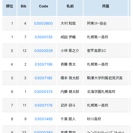
順位
Bib
Code
名前
所属
1
4
03003600
大村 和哉
阿寒ｽｷｰ協会
1
7
03000155
成田 伊織
札幌第一高校
3
12
03002029
小林 晋之介
菅平高原SC
4
2
03007199
斉藤 喬太
札幌第一高校
5
3
03007185
橋本 慎太郎
駒澤大学附属岩見沢高
6
1
03000315
内藤 健太郎
北海学園札幌高校
7
11
03007179
武井 研斗
札幌第一高校
8
9
03001465
千葉 凱人
砂川高校
9
23
03000383
高橋 賢司
ﾌｪﾆｯｸｽﾒﾑﾛﾚｰｼﾝｸﾞｽｷｰﾁｰﾑ