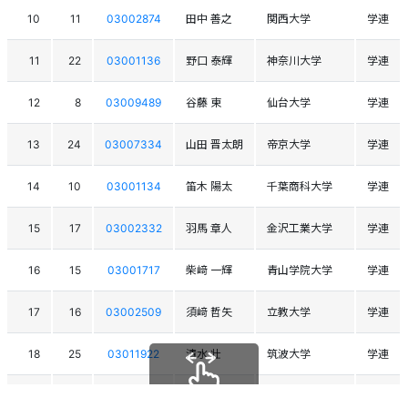
10
11
03002874
田中 善之
関西大学
学連
11
22
03001136
野口 泰輝
神奈川大学
学連
12
8
03009489
谷藤 東
仙台大学
学連
13
24
03007334
山田 晋太朗
帝京大学
学連
14
10
03001134
笛木 陽太
千葉商科大学
学連
15
17
03002332
羽馬 章人
金沢工業大学
学連
16
15
03001717
柴﨑 一輝
青山学院大学
学連
17
16
03002509
須﨑 哲矢
立教大学
学連
18
25
03011922
清水 壮
筑波大学
学連
19
18
03001463
岸 廉太郎
立教大学
学連