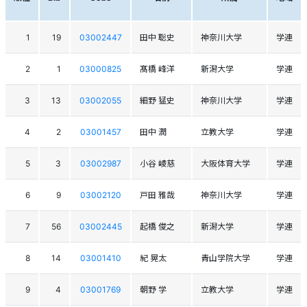
1
19
03002447
田中 聡史
神奈川大学
学連
2
1
03000825
髙橋 峰洋
新潟大学
学連
3
13
03002055
細野 猛史
神奈川大学
学連
4
2
03001457
田中 潤
立教大学
学連
5
3
03002987
小谷 崚慈
大阪体育大学
学連
6
9
03002120
戸田 雅哉
神奈川大学
学連
7
56
03002445
起橋 俊之
新潟大学
学連
8
14
03001410
紀 晃太
青山学院大学
学連
9
4
03001769
朝野 学
立教大学
学連