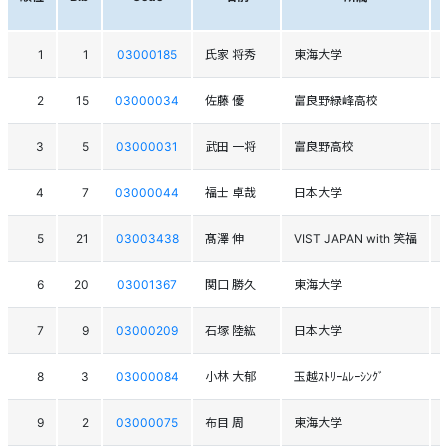
1
1
03000185
氏家 将秀
東海大学
2
15
03000034
佐藤 優
富良野緑峰高校
3
5
03000031
武田 一将
富良野高校
4
7
03000044
福士 卓哉
日本大学
5
21
03003438
髙澤 伸
VIST JAPAN with 笑福
6
20
03001367
関口 勝久
東海大学
7
9
03000209
石塚 陸紘
日本大学
8
3
03000084
小林 大郁
玉越ｽﾄﾘｰﾑﾚｰｼﾝｸﾞ
9
2
03000075
布目 周
東海大学