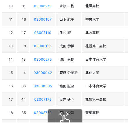
10
11
03006279
降旗 一樹
北照高校
11
16
03000107
山下 航平
中央大学
12
17
03007110
奥村 駿
北照高校
13
8
03000155
成田 伊織
札幌第一高校
14
13
03000275
須川 尚樹
日本体育大学
15
4
03000042
斉藤 公美雄
北翔大学
16
36
03000305
塩田 誠至
日本体育大学
17
44
03007179
武井 研斗
札幌第一高校
18
35
03008750
笹川 俊哉
双葉高校
19
19
03005876
吉和 祐太郎
札幌第一高校