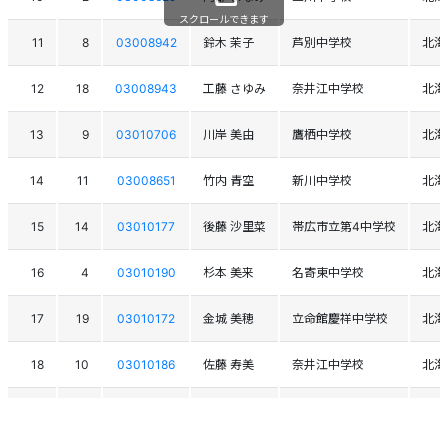
スクロールできます
11
8
03008942
鈴木 茉子
芦別中学校
北海
12
18
03008943
工藤 さゆみ
奈井江中学校
北海
13
9
03010706
川岸 美由
鷹栖中学校
北海
14
11
03008651
竹内 青空
新川中学校
北海
15
14
03010177
後藤 沙里菜
帯広市立第4中学校
北海
16
4
03010190
杉本 美来
名寄東中学校
北海
17
19
03010172
金城 美穂
立命館慶祥中学校
北海
18
10
03010186
佐藤 寿美
奈井江中学校
北海
16
03010188
里木 初帆
西神楽中学校
北海