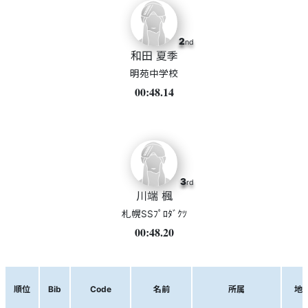
2
nd
和田 夏季
明苑中学校
00:48.14
3
rd
川端 楓
札幌SSﾌﾟﾛﾀﾞｸﾂ
00:48.20
順位
Bib
Code
名前
所属
地