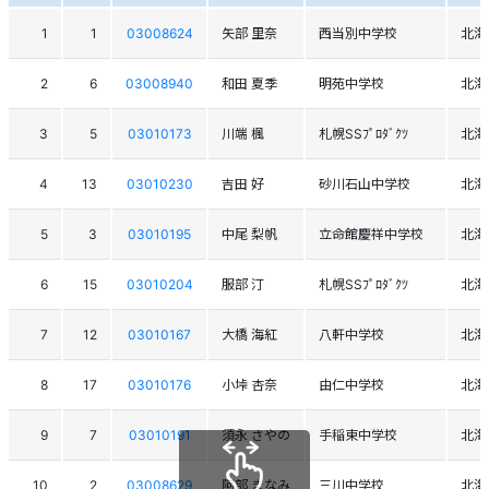
1
1
03008624
矢部 里奈
西当別中学校
北海
2
6
03008940
和田 夏季
明苑中学校
北海
3
5
03010173
川端 楓
札幌SSﾌﾟﾛﾀﾞｸﾂ
北海
4
13
03010230
吉田 好
砂川石山中学校
北海
5
3
03010195
中尾 梨帆
立命館慶祥中学校
北海
6
15
03010204
服部 汀
札幌SSﾌﾟﾛﾀﾞｸﾂ
北海
7
12
03010167
大橋 海紅
八軒中学校
北海
8
17
03010176
小垰 杏奈
由仁中学校
北海
9
7
03010191
須永 さやの
手稲東中学校
北海
10
2
03008629
阿部 まなみ
三川中学校
北海