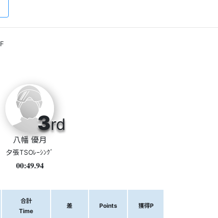
F
3
rd
八幡 優月
夕張TSOﾚｰｼﾝｸﾞ
00:49.94
合計
差
Points
獲得P
Time