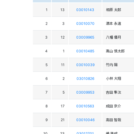
1
13
03010143
相原 太郎
2
3
03010070
酒本 永遠
3
12
03009965
八幡 優月
4
1
03010485
髙山 慎太郎
5
11
03010039
竹内 陽
6
2
03010826
小林 大翔
7
5
03009953
吉田 隼汰
8
17
03010563
成田 京介
9
21
03010046
高田 智哉
10
23
03012701
嶋 隆成