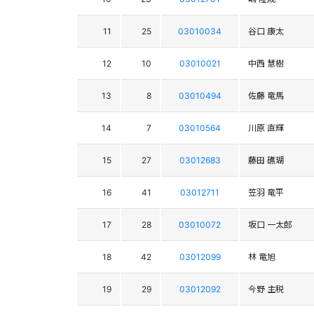
11
25
03010034
谷口 康太
12
10
03010021
中西 慧樹
13
8
03010494
佐藤 竜馬
14
7
03010564
川原 直輝
15
27
03012683
藤田 礁瑚
16
41
03012711
笠羽 竜平
17
28
03010072
坂口 一太郎
18
42
03012099
林 竜旭
19
29
03012092
今野 主税