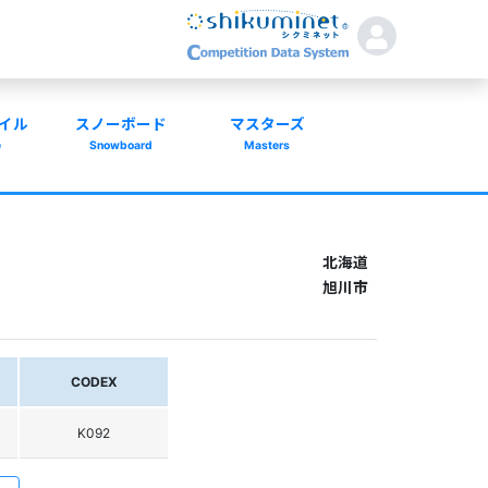
イル
スノーボード
マスターズ
e
Snowboard
Masters
北海道
旭川市
CODEX
K092