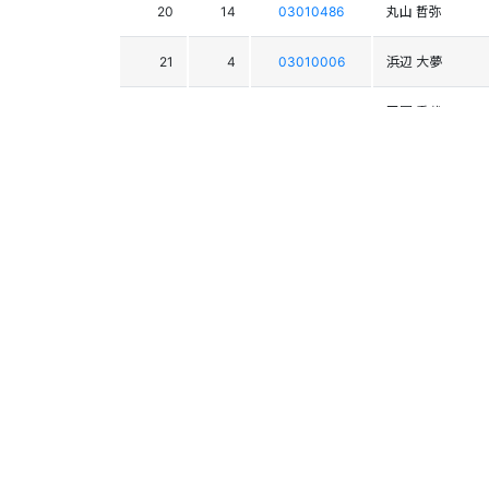
20
14
03010486
丸山 哲弥
21
4
03010006
浜辺 大夢
22
20
03012680
平岡 秀哉
23
19
03011337
小泉 星太
24
26
03012712
千葉 直弥
25
6
03010710
廣川 玲音
26
39
03012718
寺井 千暁
27
16
03011101
清水 優翔
28
31
03012700
秋本 南椰
29
18
03010557
茂泉 夏輝