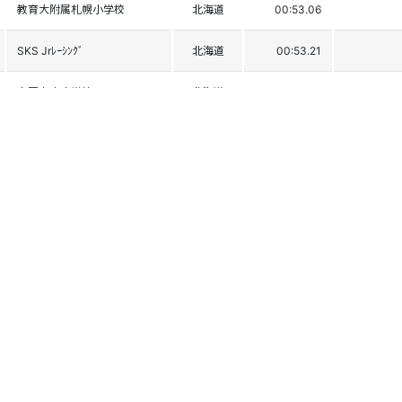
教育大附属札幌小学校
北海道
00:53.06
SKS Jrﾚｰｼﾝｸﾞ
北海道
00:53.21
占冠中央小学校
北海道
00:53.23
ﾆｾｺ花園SRT
北海道
00:53.24
夕張TSOﾚｰｼﾝｸﾞ
北海道
00:53.38
ﾆｾｺ花園SRT
北海道
00:53.41
潮見小学校
北海道
00:53.53
士別ｽｷｰ少年団
北海道
00:53.82
長沼ﾏｵｲﾚｰｼﾝｸﾞ
北海道
00:54.11
岩見沢市立南小学校
北海道
00:54.43