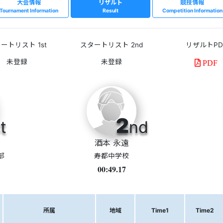
大会情報
リザルト
競技情報
Tournament Information
Result
Competition Information
ートリスト 1st
スタートリスト 2nd
リザルトPD
PDF
2
t
nd
酒本 永遠
部
寿都中学校
00:49.17
所属
地域
Time1
Time2