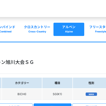
ンバインド
クロスカントリー
アルペン
フリースタ
Combined
Cross-Country
Alpine
Freestyl
レン旭川大会ＳＧ
カテゴリー
種目
性別
B(CHI)
SG(K1)
MAN