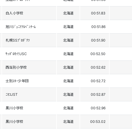
白人小学校
北海道
00:51.83
旭川ｼﾞｭﾆｱｱﾙﾍﾟﾝﾁｰﾑ
北海道
00:51.86
札幌SSﾌﾟﾛﾀﾞｸﾂ
北海道
00:51.90
ｻｯﾎﾟﾛﾓｲﾜJSC
北海道
00:52.50
西当別小学校
北海道
00:52.62
士別ｽｷｰ少年団
北海道
00:52.72
ﾆｾｺJST
北海道
00:52.87
黒川小学校
北海道
00:52.96
黒川小学校
北海道
00:53.02