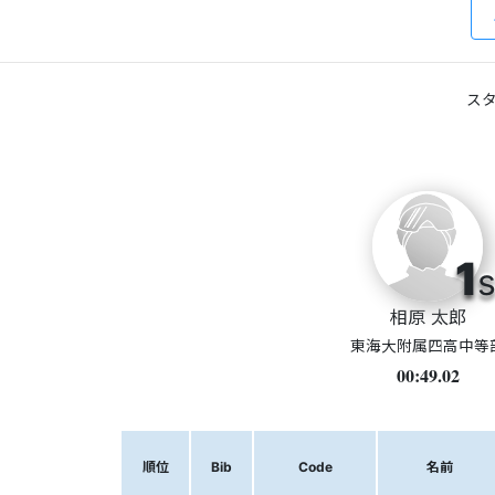
スタ
1
s
相原 太郎
東海大附属四高中等
00:49.02
順位
Bib
Code
名前