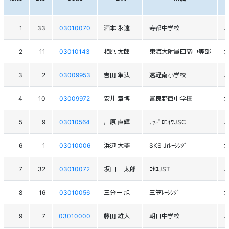
1
33
03010070
酒本 永遠
寿都中学校
2
11
03010143
相原 太郎
東海大附属四高中等部
3
2
03009953
吉田 隼汰
遠軽南小学校
4
10
03009972
安井 章博
富良野西中学校
5
9
03010564
川原 直輝
ｻｯﾎﾟﾛﾓｲﾜJSC
6
1
03010006
浜辺 大夢
SKS Jrﾚｰｼﾝｸﾞ
7
32
03010072
坂口 一太郎
ﾆｾｺJST
8
16
03010056
三分一 旭
三笠ﾚｰｼﾝｸﾞ
9
7
03010000
藤田 雄大
朝日中学校