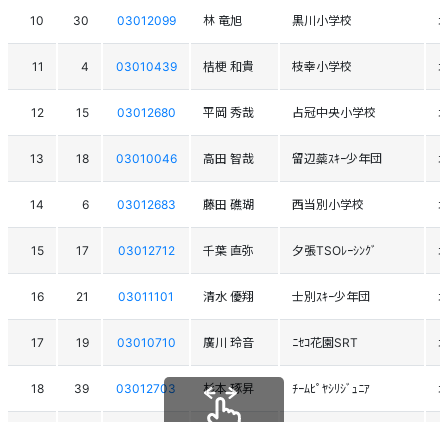
10
30
03012099
林 竜旭
黒川小学校
11
4
03010439
桔梗 和貴
枝幸小学校
12
15
03012680
平岡 秀哉
占冠中央小学校
13
18
03010046
高田 智哉
留辺蘂ｽｷｰ少年団
14
6
03012683
藤田 礁瑚
西当別小学校
15
17
03012712
千葉 直弥
夕張TSOﾚｰｼﾝｸﾞ
16
21
03011101
清水 優翔
士別ｽｷｰ少年団
17
19
03010710
廣川 玲音
ﾆｾｺ花園SRT
18
39
03012703
杉本 琢昇
ﾁｰﾑﾋﾟﾔｼﾘｼﾞｭﾆｱ
19
38
03012709
瀧本 楓大
滝上小学校