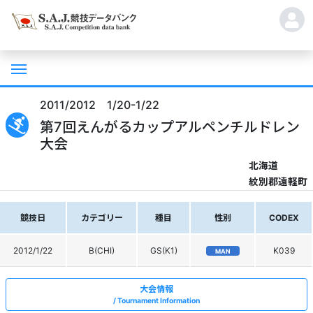
2011/2012 1/20-1/22
第7回えんがるカップアルペンチルドレン
大会
北海道
紋別郡遠軽町
競技日
カテゴリー
種目
性別
CODEX
2012/1/22
B(CHI)
GS(K1)
K039
MAN
大会情報
Tournament Information