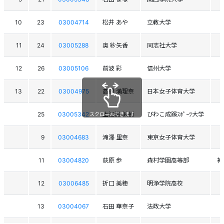
10
23
03004714
松井 あや
立教大学
11
24
03005288
奥 紗矢香
同志社大学
12
26
03005106
前波 彩
信州大学
13
22
03004975
高橋 満理奈
日本女子体育大学
25
03005342
上江洲 美樹
びわこ成蹊ｽﾎﾟｰﾂ大学
スクロールできます
9
03004683
滝澤 里奈
東京女子体育大学
11
03004820
荻原 歩
森村学園高等部
神
12
03006485
折口 美穂
明浄学院高校
13
03004067
石田 華奈子
法政大学