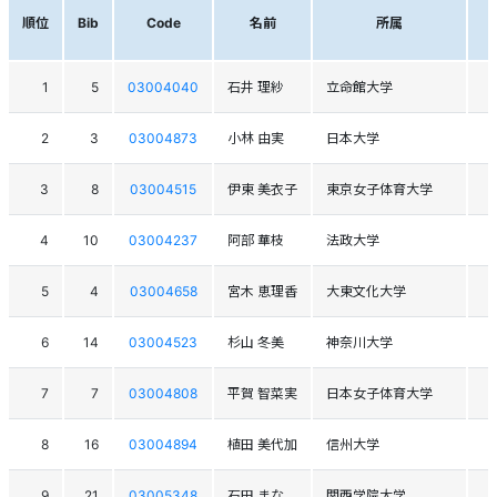
順位
Bib
Code
名前
所属
1
5
03004040
石井 理紗
立命館大学
2
3
03004873
小林 由実
日本大学
3
8
03004515
伊東 美衣子
東京女子体育大学
4
10
03004237
阿部 華枝
法政大学
5
4
03004658
宮木 恵理香
大東文化大学
6
14
03004523
杉山 冬美
神奈川大学
7
7
03004808
平賀 智菜実
日本女子体育大学
8
16
03004894
植田 美代加
信州大学
9
21
03005348
石田 まな
関西学院大学