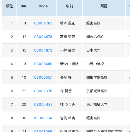
順位
Bib
Code
名前
所属
1
1
03004765
根本 風花
飯山高校
2
12
03004978
髙橋 知寿
開志JWSC
3
15
03004873
小林 由実
日本大学
4
13
03008480
野々山 颯絵
白馬中学校
5
10
03005057
長崎 舞
関根学園高校
6
22
03007076
森 朝香
京都光華高校
7
20
03004482
橘 つぐみ
東北福祉大学
8
18
03006304
岩渕 希実
飯山高校
9
21
03008095
松浦 佳也乃
国府台女子学院中学部