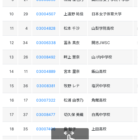
10
29
03004507
上遠野 祐佳
日本女子体育大学
11
4
03004828
松本 千沙
山梨学院高校
12
34
03006338
冨永 真衣
開志JWSC
13
26
03008492
畔上 慧奈
山ﾉ内中学校
14
11
03004889
宮本 里奈
飯山高校
15
36
03008381
牧野 レナ
塩沢中学校
16
17
03007322
松浦 由季乃
角館高校
17
37
03008477
切久保 美織
白馬中学校
18
35
03007406
島 智子
上田高校