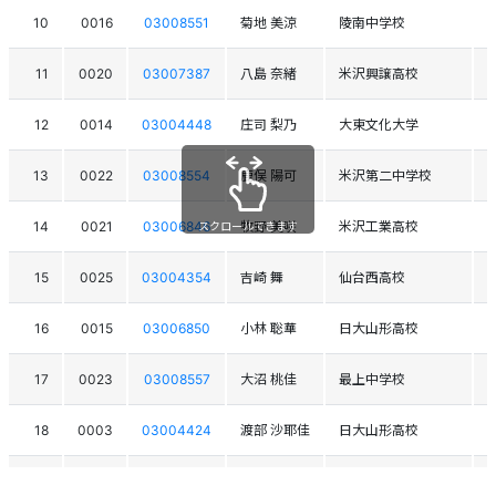
10
0016
03008551
菊地 美涼
陵南中学校
11
0020
03007387
八島 奈緒
米沢興譲高校
12
0014
03004448
庄司 梨乃
大東文化大学
13
0022
03008554
鹿俣 陽可
米沢第二中学校
14
0021
03006846
牧野 美咲
米沢工業高校
スクロールできます
15
0025
03004354
吉崎 舞
仙台西高校
16
0015
03006850
小林 聡華
日大山形高校
17
0023
03008557
大沼 桃佳
最上中学校
18
0003
03004424
渡部 沙耶佳
日大山形高校
19
0024
03008558
越後 七々美
大蔵中学校