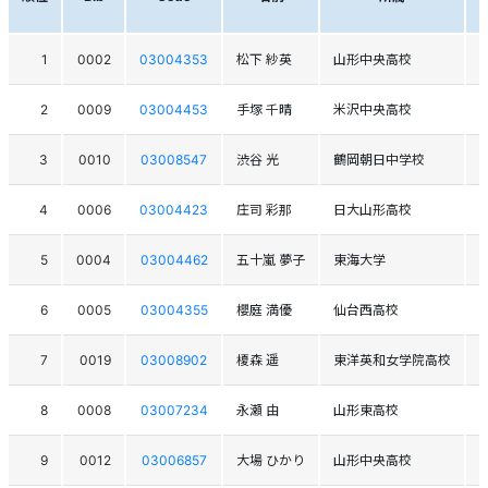
1
0002
03004353
松下 紗英
山形中央高校
2
0009
03004453
手塚 千晴
米沢中央高校
3
0010
03008547
渋谷 光
鶴岡朝日中学校
4
0006
03004423
庄司 彩那
日大山形高校
5
0004
03004462
五十嵐 夢子
東海大学
6
0005
03004355
櫻庭 満優
仙台西高校
7
0019
03008902
榎森 遥
東洋英和女学院高校
8
0008
03007234
永瀬 由
山形東高校
9
0012
03006857
大場 ひかり
山形中央高校