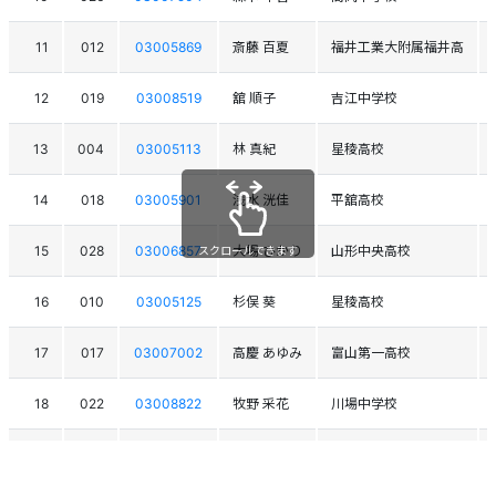
11
012
03005869
斎藤 百夏
福井工業大附属福井高
12
019
03008519
舘 順子
吉江中学校
13
004
03005113
林 真紀
星稜高校
14
018
03005901
浅水 洸佳
平舘高校
15
028
03006857
大場 ひかり
山形中央高校
スクロールできます
16
010
03005125
杉俣 葵
星稜高校
17
017
03007002
高慶 あゆみ
富山第一高校
18
022
03008822
牧野 采花
川場中学校
19
016
03005148
中村 祥子
大野高校