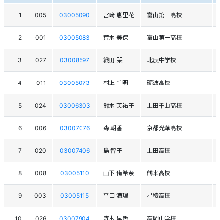
1
005
03005090
宮﨑 恵里花
富山第一高校
2
001
03005083
荒木 美保
富山第一高校
3
027
03008597
織田 栞
北辰中学校
4
011
03005073
村上 千明
砺波高校
5
024
03006303
鈴木 芙祐子
上田千曲高校
6
006
03007076
森 朝香
京都光華高校
7
020
03007406
島 智子
上田高校
8
008
03005110
山下 侑希奈
鶴来高校
9
003
03005115
平口 満理
星稜高校
10
026
03007904
森本 早香
高岡中学校