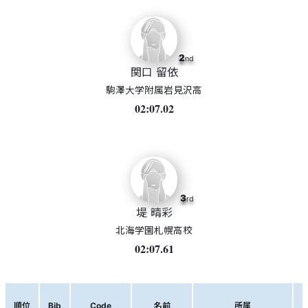
2
nd
関口 留依
駒澤大学附属岩見沢高
02:07.02
3
rd
堤 晴彩
北海学園札幌高校
02:07.61
順位
Bib
Code
名前
所属