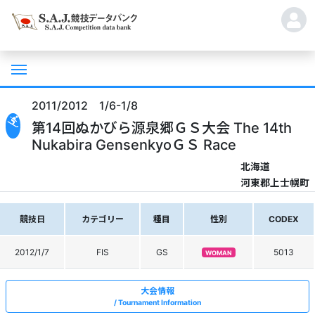
2011/2012 1/6-1/8
第14回ぬかびら源泉郷ＧＳ大会 The 14th
Nukabira GensenkyoＧＳ Race
北海道
河東郡上士幌町
競技日
カテゴリー
種目
性別
CODEX
2012/1/7
FIS
GS
5013
WOMAN
大会情報
Tournament Information