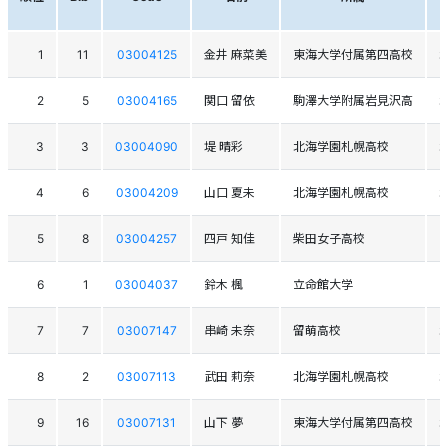
1
11
03004125
金井 麻菜美
東海大学付属第四高校
2
5
03004165
関口 留依
駒澤大学附属岩見沢高
3
3
03004090
堤 晴彩
北海学園札幌高校
4
6
03004209
山口 夏未
北海学園札幌高校
5
8
03004257
四戸 知佳
柴田女子高校
6
1
03004037
鈴木 楓
立命館大学
7
7
03007147
串崎 未奈
留萌高校
8
2
03007113
武田 莉奈
北海学園札幌高校
9
16
03007131
山下 夢
東海大学付属第四高校