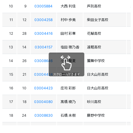
10
9
03005884
大西 利佳
芦別高校
11
12
03004258
村中 歩美
柴田女子高校
12
28
03004416
田村 彩華
花輪高校
13
14
03004157
塩田 穂乃香
遠軽高校
14
26
03008646
小番 聖夏
簾舞中学校
15
21
03004424
渡部 沙耶佳
日大山形高校
スクロールできます
16
10
03004423
庄司 彩那
日大山形高校
17
18
03004080
髙橋 綾乃
砂川高校
18
24
03008630
石橋 未樹
藤野中学校
19
20
03004414
佐藤 永梨花
花輪高校