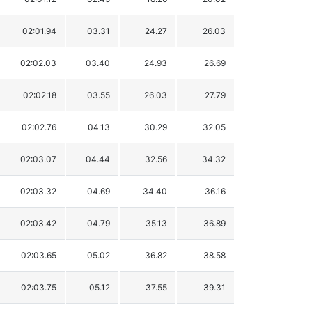
02:01.94
03.31
24.27
26.03
02:02.03
03.40
24.93
26.69
02:02.18
03.55
26.03
27.79
02:02.76
04.13
30.29
32.05
02:03.07
04.44
32.56
34.32
02:03.32
04.69
34.40
36.16
02:03.42
04.79
35.13
36.89
02:03.65
05.02
36.82
38.58
02:03.75
05.12
37.55
39.31