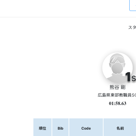
スタ
1
s
熊谷 剛
広島県東部教職員S
01:58.63
順位
Bib
Code
名前