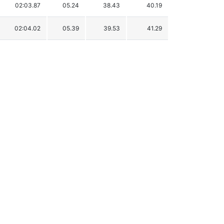
02:03.87
05.24
38.43
40.19
02:04.02
05.39
39.53
41.29
02:04.09
05.46
40.04
41.80
02:04.33
05.70
41.80
43.56
02:04.35
05.72
41.95
43.71
02:04.53
05.90
43.27
45.03
02:05.00
06.37
46.72
48.48
02:05.35
06.72
49.28
51.04
02:05.51
06.88
50.46
52.22
02:05.69
07.06
51.78
53.54