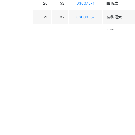
20
53
03007574
西 颯太
21
32
03000557
高橋 翔大
22
66
03007013
加藤 克彦
23
56
03008351
小嶋 貫太
24
64
03002450
西尾 正喜
25
38
03000274
高石 晃佑
26
54
03000802
宮田 順平
27
40
03002723
西谷 大我
28
26
03001643
西村 賢人
29
14
03002459
山本 幸臣