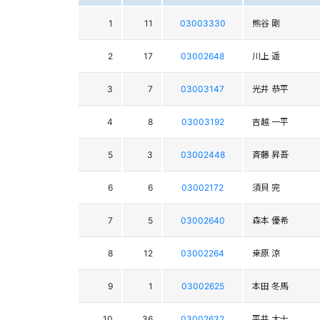
1
11
03003330
熊谷 剛
2
17
03002648
川上 遥
3
7
03003147
光井 恭平
4
8
03003192
吉越 一平
5
3
03002448
斉藤 昇吾
6
6
03002172
須貝 完
7
5
03002640
森本 優希
8
12
03002264
桒原 涼
9
1
03002625
本田 冬馬
10
36
03002632
平井 大士