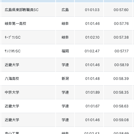
広島県東部教職員SC
広島
01:01.03
00:57.60
岐阜第一高校
岐阜
01:01.46
00:57.76
ｷｰﾌﾟﾜﾝSC
岐阜
01:02.10
00:57.38
ｻﾝﾐﾘｵﾝSC
福岡
01:02.47
00:57.17
近畿大学
学連
01:01.46
00:58.19
八海高校
新潟
01:01.48
00:58.39
中京大学
学連
01:01.89
00:58.35
近畿大学
学連
01:01.67
00:58.63
近畿大学
学連
01:01.46
00:59.08
高山工業
岐阜
01:02.43
00:58.69