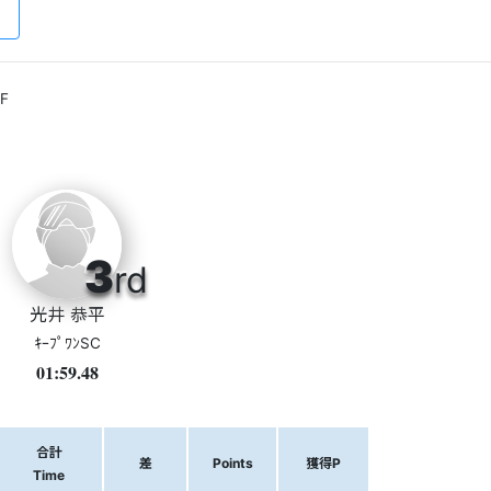
F
3
rd
光井 恭平
ｷｰﾌﾟﾜﾝSC
01:59.48
合計
差
Points
獲得P
Time