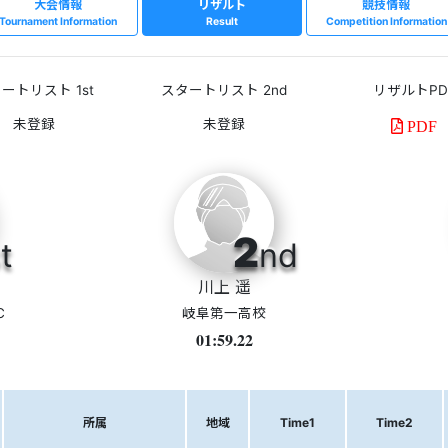
大会情報
リザルト
競技情報
Tournament Information
Result
Competition Information
ートリスト 1st
スタートリスト 2nd
リザルトPD
PDF
2
t
nd
川上 遥
C
岐阜第一高校
01:59.22
所属
地域
Time1
Time2