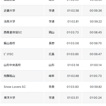
近畿大学
学連
01:02.58
00:59.36
法政大学
学連
01:02.81
00:59.22
西粟倉体協SC
岡山
01:03.73
00:58.45
飯山高校
長野
01:03.06
00:59.70
ﾋﾟｽﾃSC
広島
01:03.60
00:59.47
山形中央高校
山形
01:03.18
01:00.14
飛騨高山
岐阜
01:02.69
01:00.73
Snow Lovers SC
奈良
01:03.83
00:59.82
東洋大学
学連
01:03.51
01:00.24